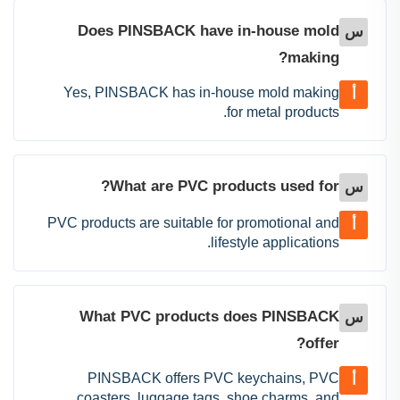
Does PINSBACK have in-house mold
س
making?
Yes, PINSBACK has in-house mold making
أ
for metal products.
What are PVC products used for?
س
PVC products are suitable for promotional and
أ
lifestyle applications.
What PVC products does PINSBACK
س
offer?
PINSBACK offers PVC keychains, PVC
أ
coasters, luggage tags, shoe charms, and