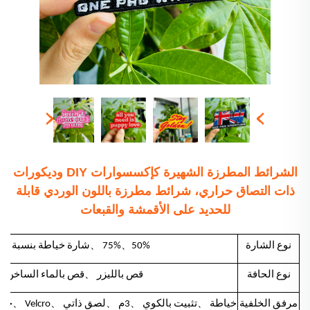
الشرائط المطرزة الشهيرة كإكسسوارات DIY وديكورات
ذات التصاق حراري، شرائط مطرزة باللون الوردي قابلة
للحديد على الأقمشة والقبعات
、
、
نوع الشارة
50%
75%
شارة خياطة بنسبة 100%
、
、
نوع الحافة
قص بالليزر
قص بالماء الساخن
、
、
、
、
、
مرفق الخلفية
خياطة
تثبيت بالكوي
3م
لصق ذاتي
Velcro
خط