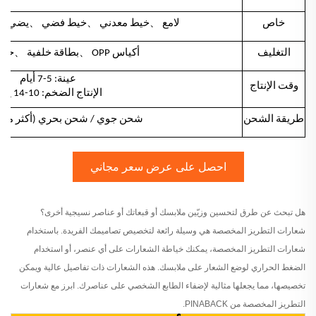
、
、
、
خاص
لامع
خيط معدني
خيط فضي
يضيء ف
、
、
التغليف
أكياس OPP
بطاقة خلفية
حام
عينة: 5-7 أيام
وقت الإنتاج
الإنتاج الضخم: 10-14 يومًا
طريقة الشحن
شحن جوي / شحن بحري (أكثر من 21 كجم
احصل على عرض سعر مجاني
هل تبحث عن طرق لتحسين وزيّين ملابسك أو قبعاتك أو عناصر نسيجية أخرى؟
شعارات التطريز المخصصة هي وسيلة رائعة لتخصيص تصاميمك الفريدة. باستخدام
شعارات التطريز المخصصة، يمكنك خياطة الشعارات على أي عنصر، أو استخدام
الضغط الحراري لوضع الشعار على ملابسك. هذه الشعارات ذات تفاصيل عالية ويمكن
تخصيصها، مما يجعلها مثالية لإضفاء الطابع الشخصي على عناصرك. ابرز مع شعارات
التطريز المخصصة من PINABACK.