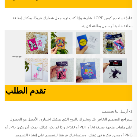
عادةً نستخدم كيس OPP للشارة، وإذا كنت تريد جعل شعارك فريدًا، يمكنك إضافة
بطاقة خلفية أو حامل بطاقة لتزيينه.
تقدم الطلب
1- أرسل لنا تصميمك
سنراجع التصميم الخاص بك ونخبرك بالنوع الذي يمكنك اختياره، الأفضل هو الحصول
على ملفات متجهة بصيغة AI أو PDF أو PSD، وإذا لم يكن كذلك، يمكن أن يكون JPG أو
PNG أو مجرد فكرة في ذهنك، وستساعدك فريقنا للتصميم على إنشاء التصميم.