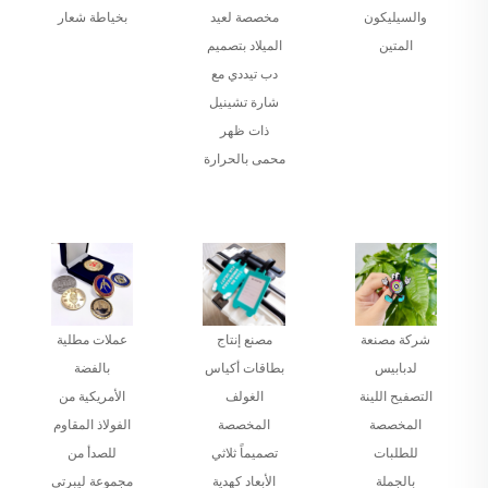
والسيليكون
مخصصة لعيد
بخياطة شعار
المتين
الميلاد بتصميم
دب تيددي مع
شارة تشينيل
ذات ظهر
محمى بالحرارة
شركة مصنعة
مصنع إنتاج
عملات مطلية
لدبابيس
بطاقات أكياس
بالفضة
التصفيح اللينة
الغولف
الأمريكية من
المخصصة
المخصصة
الفولاذ المقاوم
للطلبات
تصميماً ثلاثي
للصدأ من
بالجملة
الأبعاد كهدية
مجموعة ليبرتي