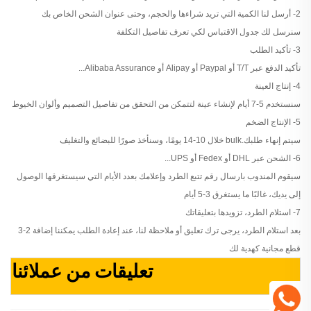
2- أرسل لنا الكمية التي تريد شراءها والحجم، وحتى عنوان الشحن الخاص بك
سنرسل لك جدول الاقتباس لكي تعرف تفاصيل التكلفة
3- تأكيد الطلب
تأكيد الدفع عبر T/T أو Paypal أو Alipay أو Alibaba Assurance...
4- إنتاج العينة
سنستخدم 5-7 أيام لإنشاء عينة لتتمكن من التحقق من تفاصيل التصميم وألوان الخيوط
5- الإنتاج الضخم
سيتم إنهاء طلبك.bulk خلال 10-14 يومًا، وسنأخذ صورًا للبضائع والتغليف
6- الشحن عبر DHL أو Fedex أو UPS...
سيقوم المندوب بارسال رقم تتبع الطرد وإعلامك بعدد الأيام التي سيستغرقها الوصول
إلى يديك، غالبًا ما يستغرق 3-5 أيام
7- استلام الطرد، تزويدها بتعليقاتك
بعد استلام الطرد، يرجى ترك تعليق أو ملاحظة لنا، عند إعادة الطلب يمكننا إضافة 2-3
قطع مجانية كهدية لك
تعليقات من عملائنا