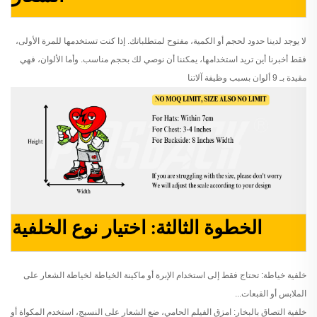
لا يوجد لدينا حدود لحجم أو الكمية، مفتوح لمتطلباتك. إذا كنت تستخدمها للمرة الأولى،
فقط أخبرنا أين تريد استخدامها، يمكننا أن نوصي لك بحجم مناسب. وأما الألوان، فهي
مقيدة بـ 9 ألوان بسبب وظيفة آلاتنا
الخطوة الثالثة: اختيار نوع الخلفية
خلفية خياطة: تحتاج فقط إلى استخدام الإبرة أو ماكينة الخياطة لخياطة الشعار على
الملابس أو القبعات...
خلفية التصاق بالبخار: امزق الفيلم الحامي، ضع الشعار على النسيج، استخدم المكواة أو