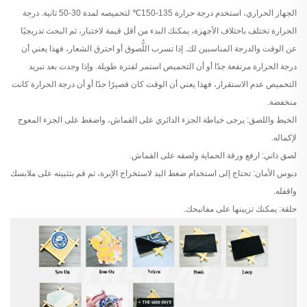
الجهاز الحراري، استخدم درجة حرارة 135-150℃ لتحميصه لمدة 30-50 ثانية. درجة
الحرارة تختلف باختلاف الأجهزة، يمكنك البدء من أقل قيمة لاختبار، ثم البحث تدريجيًا
عن الوقت والدرجة المناسبين لك. إذا تسرب اللُّصوق أو احترق الشعار، فهذا يعني أن
درجة الحرارة مرتفعة جدًا أو أن التحميص استمر لفترة طويلة. وإذا وجدت بعد تبريد
التحميص عدم الاستقرار، فهذا يعني أن الوقت كان قصيرًا جدًا أو أن درجة الحرارة كانت
منخفضة.
الخيط واللصق: يرجى خياطة الجزء الدائري على القماش، واضغط على الجزء المعوج
لإكماله.
لصق ذاتي: ارفع ورقة الحماية ولصقه على القماش.
دبوس الأمان: تحتاج إلى استخدام ضغط اليد لاستخراج الإبرة، ثم قم بتثبيته على ملابسك
واقفله.
حلقة: يمكنك تزيينها على مفاتيحك.