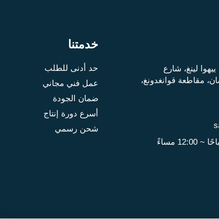
خدمتنا
حد أدنى للطلب
13، 1334 قمة ييهوا لينغ، شارع
ن، مقاطعة قوانغدونغ،
عمل فني مجاني
ضمان الجودة
أسرع دورة إنتاج
s
شحن رسمي