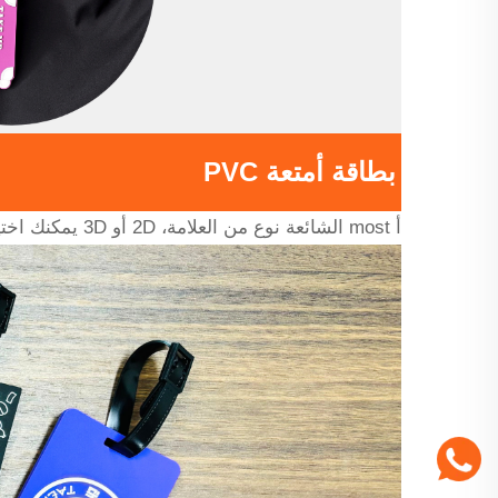
بطاقة أمتعة PVC
أ most الشائعة نوع من العلامة، 2D أو 3D يمكنك اختيار أي منها تهتم! المادة ناعمة، والحزام قوي جدًا، إذا اخترت هذا يأتي واتصل بنا!