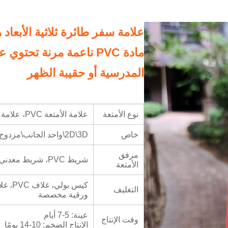
علامة سفر طائرة ثلاثية الأبعا
مادة PVC ناعمة مرنة تحت
المدرسية أو حقيبة الظهر
نوع الأمتعة
علامة الأمتعة PVC، علامة الأمتعة الجلدية، علامة الأمتعة البلاستيكية
خاص
2D\3D\واحد الجانب\مزدوج الجانب
مرفق
شريط PVC، شريط معدني، شريط بلاستيكي
الأمتعة
كيس ب
التغليف
ورقية مخصصة
عينة: 5-7 أيام
وقت الإنتاج
الإنتاج الضخم: 10-14 يومًا