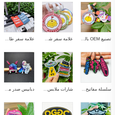
تصنيع OEM بالجملة علامات أمتعة مخصصة بدون MOQ من المطاط PVC لعلامات الأمتعة الرياضية والسفر مع بطاقات الأسماء
علامة سفر شخصية وهدية ترويجية مخصصة بتصميم ثلاثي الأبعاد مع بطاقة إدراج مصنوعة من PVC وgommi لنواقل الأمتعة والسفر بالطائرة
علامة سفر طائرة ثلاثية الأبعاد هدية ترويجية مصنوعة من مادة PVC ناعمة مرنة تحتوي على بطاقة اسم لزينة الحقيبة المدرسية أو حقيبة الظهر
سلسلة مفاتيح مطاطية مخصصة PVC
شارات ملابس مطرزة مخصصة بشعار خياطة الملابس
دبابيس صدر مضيئة بنقوش ناعمة مخصصة مع بطاقات خلفية