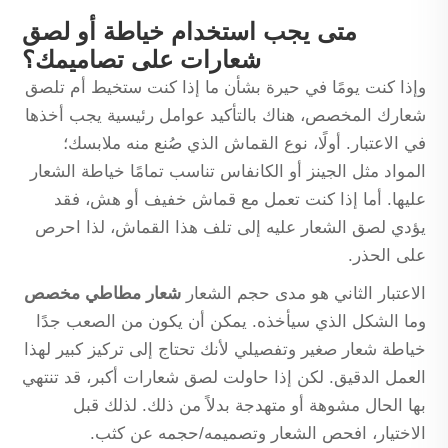
متى يجب استخدام خياطة أو لصق
شعارات على تصاميمك؟
وإذا كنت يومًا في حيرة بشأن ما إذا كنت ستخيط أم تلصق
شعارك المخصص، هناك بالتأكيد عوامل رئيسية يجب أخذها
في الاعتبار. أولًا، نوع القماش الذي صُنع منه ملابسك؛
المواد مثل الجينز أو الكانفاس تناسب تمامًا خياطة الشعار
عليها. أما إذا كنت تعمل مع قماش خفيف أو هش، فقد
يؤدي لصق الشعار عليه إلى تلف هذا القماش، لذا احرص
على الحذر.
الاعتبار الثاني هو مدى حجم الشعار
شعار مطاطي مخصص
وما الشكل الذي سيأخذه. يمكن أن يكون من الصعب جدًا
خياطة شعار صغير وتفصيلي لأنك تحتاج إلى تركيز كبير لهذا
العمل الدقيق. لكن إذا حاولت لصق شعارات أكبر، قد تنتهي
بها الحال مشوهة أو متهدجة بدلاً من ذلك. لذلك قبل
الاختيار، افحص الشعار وتصميمه/حجمه عن كثب.