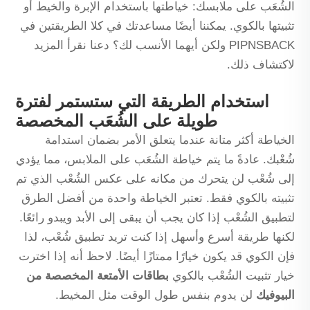
الشُعَب على ملابسك: خياطتها باستخدام الإبرة والخيط أو
تثبيتها بالكوي. يمكننا أيضًا مساعدتك في كلا الطريقتين في
PIPNSBACK ولكن أيهما الأنسب لك؟ دعنا نقرأ المزيد
لاكتشاف ذلك.
استخدام الطريقة التي ستستمر لفترة
طويلة على الشُعَب المخصصة
الخياطة أكثر متانة عندما يتعلق الأمر بضمان استدامة
شُعْبك. عادةً ما يتم خياطة الشُعَب على الملابس، مما يؤدي
إلى شُعْب لن يتحرك من مكانه على عكس الشُعْب الذي تم
تثبيته بالكوي فقط. تعتبر الخياطة واحدة من أفضل الطرق
لتطبيق الشُعْب إذا كان يجب أن يبقى إلى الأبد ويبدو رائعًا.
لكنها طريقة أسرع وأسهل إذا كنت تريد تطبيق شُعْب، لذا
فإن الكوي قد يكون خيارًا ممتازًا أيضًا. لاحظ أنه إذا اخترت
خيار تثبيت الشُعْب بالكوي
بطاقات الأمتعة المخصصة من
البيوفيك
لن يدوم بنفس طول الوقت مثل المخيط.