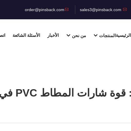
order@pinsback.com
sales3@pinsback.com
لرئيسية
الأخبار
الأسئلة الشائعة
اتص
المنتجات
من نحن
مطاط PVC في الموضة وما يتجاوزها