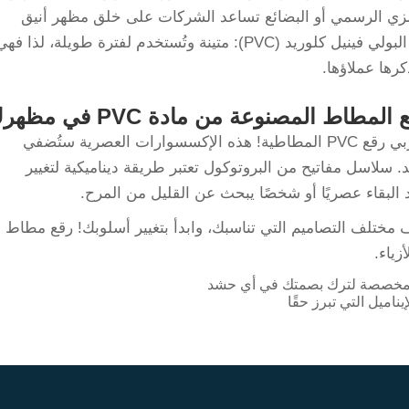
الزي الرسمي أو البضائع تساعد الشركات على خلق مظهر أنيق
ومميز يميزها عن منافسيها. رقعة مطاطية من البولي فينيل كلوريد (PVC): متينة وتُستخدم لفترة طويلة، لذا فه
رها عملاؤها.
مطاط المصنوعة من مادة PVC في مظهرك
هل ترغبين في ارتداء شيء مميز وعصري؟ جربي رقع PVC المطاطية! هذه الإكسسوارات العصرية ستُضفي
د.
سلاسل مفاتيح من البروتوكول
تعتبر طريقة ديناميكية لتغيير
لبقاء عصريًا أو شخصًا يبحث عن القليل من المرح.
P! انطلق واستكشف مختلف التصاميم التي تناسبك، وابدأ بتغيير أسلوبك! رقع مطاط
ل المخصصة لترك بصمتك في أي حشد
ناميل التي تبرز حقًا