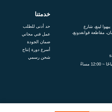
خدمتنا
حد أدنى للطلب
13، 1334 قمة ييهوا لينغ، شارع
ن، مقاطعة قوانغدونغ،
عمل فني مجاني
ضمان الجودة
أسرع دورة إنتاج
s
شحن رسمي