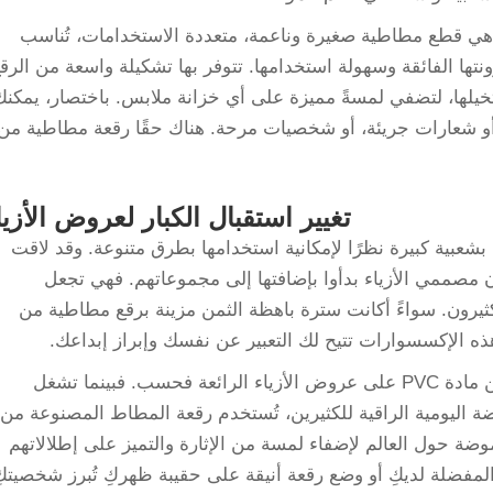
ة مطاطية من البولي فينيل كلوريد (PVC) هي قطع مطاطية صغيرة وناعمة، متعددة الاستخدامات، تُناسب
نتها الفائقة وسهولة استخدامها. تتوفر بها تشكيلة واسعة من الرق
تخيلها، لتضفي لمسةً مميزة على أي خزانة ملابس. باختصار، يمكنك
و شعارات جريئة، أو شخصيات مرحة. هناك حقًا رقعة مطاطية من
تغيير استقبال الكبار لعروض الأزيا
تحظى رقعة المطاط المصنوعة من مادة PVC بشعبية كبيرة نظرًا لإمكانية استخدامها بطرق متنوعة. وقد لاقت
أن مصممي الأزياء بدأوا بإضافتها إلى مجموعاتهم. فهي تجعل
كثيرون. سواءً أكانت سترة باهظة الثمن مزينة برقع مطاطية من
ومع ذلك، لا تقتصر رقعة المطاط المصنوعة من مادة PVC على عروض الأزياء الرائعة فحسب. فبينما تشغل
موضة اليومية الراقية للكثيرين، تُستخدم رقعة المطاط المصنوعة من
الموضة حول العالم لإضفاء لمسة من الإثارة والتميز على إطلالاتهم
المفضلة لديكِ أو وضع رقعة أنيقة على حقيبة ظهركِ تُبرز شخصيتكِ