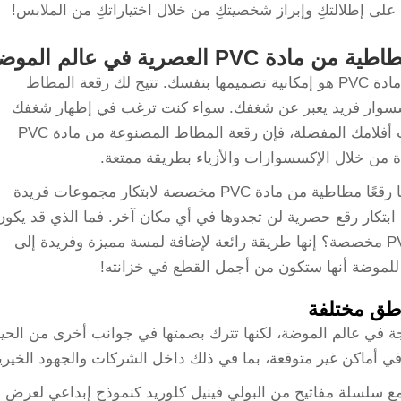
على إطلالتكِ وإبراز شخصيتكِ من خلال اختياراتكِ من الملابس!
مادة PVC العصرية في عالم الموضة
ومن أهم ما يميز رقعة المطاط المصنوعة من مادة PVC هو إمكانية تصميمها بنفسك. تتيح لك رقعة المطاط
مخصصة ابتكار إكسسوار فريد يعبر عن شغفك. سواء كنت ترغب في إظهار شغفك
بالحيوانات أو الفرق الرياضية أو حتى شخصيات أفلامك المفضلة، فإن رقعة المطاط المصنوعة من مادة PVC
 من خلال الإكسسوارات والأزياء بطريقة ممتعة.
تستخدم ماركات الملابس ومصممو الأزياء أيضًا رقعًا مطاطية من مادة PVC مخصصة لابتكار مجموعات فريدة
 ابتكار رقع حصرية لن تجدوها في أي مكان آخر. فما الذي قد يكون
أكثر إثارة من امتلاك رقع مطاطية من مادة PVC مخصصة؟ إنها طريقة رائعة لإضافة لمسة مميزة وفريدة إلى
لموضة أنها ستكون من أجمل القطع في خزانته!
رقع المطاط المصنوعة من مادة PVC رائجة في عالم الموضة، لكنها تترك بصمتها في جوانب أخرى من الحي
في أماكن غير متوقعة، بما في ذلك داخل الشركات والجهود الخيري
مع
سلسلة مفاتيح من البولي فينيل كلوريد
كنموذج إبداعي لعرض