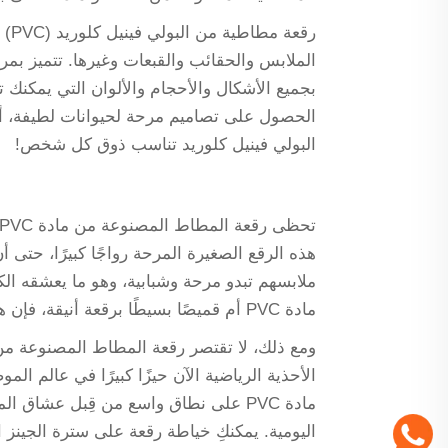
رقع
الملابس والحقائب والقبعات وغيرها. تتميز بمرو
بجميع الأشكال والأحجام والألوان التي يمكنك 
الحصول على تصاميم مرحة لحيوانات لطيفة، أ
البولي فينيل كلوريد تناسب ذوق كل شخص!
هذه الرقع الصغيرة المرحة رواجًا كبيرًا، حتى 
ملابسهم تبدو مرحة وشبابية، وهو ما يعشقه ال
مادة PVC أم قميصًا بسيطًا برقعة أنيقة، فإن هذه الإكسسوارات تتيح لك التعبير عن نفسك وإبراز إبداعك.
الأحذية الرياضية الآن حيزًا كبيرًا في عالم ال
مادة PVC على نطاق واسع من قِبل عشاق 
اليومية. يمكنكِ خياطة رقعة على سترة الجينز 