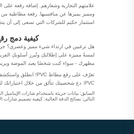
علامتهم التجارية وشعارهم. إضافة رقعة على 
استثمار حكيم للشركات التي تسعى إلى أن يتذك
كيفية دمج رقع ال
لمسةً مميزة على إطلالتكِ وتُبرز أسلوبكِ الفري
مظهرك - سواء كنت شخصًا يعبد الموضة ويريد ا
تعرّف على رقع مطاط VC
PVC: دع شخصيتك تتألق من خلال اختياراتك للأزياء.
السابق:
بيانات جريئة باستخدام شارات الإينامي
التالي:
نصائح الدقة العالية: كيفية تصميم شارات الإي