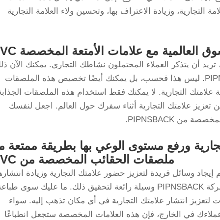
لامة التجارية، وزيادة الاعتراف بها، وتحسين ولاء العلامة التجارية
وق العالمية مع علامات الأمتعة المخصصة PVC
 تريد أن يتذكر العملاء المحتملون نشاطك التجاري. يمكنك الآن ذل
مع ملصقات الحقائب المخصصة من PIPNSBACK. ليس هذا فحسب، بل يمكنك أيضًا تخصيص هذه الملصقات
 علامتك التجارية. لا يمكنك فقط استخدام هذه الملصقات الجذابة
 تعزيز علامتك التجارية أثناء سفرك حول العالم. اجعل لنفسك
من PIPNSBACK.
جارية ورفع مستوى الوعي بها بطريقة ممتعة م
ملصقات الحقائب المخصصة من PVC
م إيجاد وسائل فريدة لتعزيز حضور علامتك التجارية وزيادة انتشارها
وتمثل علامات الحقائب المخصصة PVC من شركة PIPNSBACK وسيلة رائعة لتحقيق ذلك. ما عليك سوى طباع
ات لتعزيز انتشار علامتك التجارية في أي مكان تذهب إليه. سواء
ملاءك في الخارج، فإن هذه العلامات المخصصة ستجعل انطباعًا