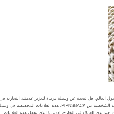
ول العالم. هل تبحث عن وسيلة فريدة لتعزيز علامتك التجارية في
السوق العالمية؟ إذن ستساعدك علامات الأمتعة الشخصية من PIPNSBACK. هذه العلامات المخصصة هي وس
 جيد لدى العملاء في الخارج. إذن، ما الذي يجعل هذه العلامات