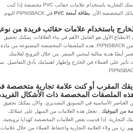
دائمًا، مما يمنحك ميزة على منافسيك. عزز علامتك التجارية باستخدام علامات حقائب PVC مخصصة إذا كنت
ماتك المخصصة الآن.
بطاقة أمتعة PVC
في PIPNSBACK اليوم.
خارج باستخدام علامات حقائب فريدة من نوعه
 الانطباع الأول هو العامل الأهم في بناء العلاقات. يمكنك تحقيق
ذلك مع 9 أنواع مختلفة من ملصقات الحقائب من PIPNSBACK. هذه الملصقات المخصصة المصنوعة من مادة
بر أيضًا هدية مثالية لمحبي السفر. من خلال الترويج لعلامتك
 تأثير على العملاء في الخارج وإظهار اهتمامك بأدق التفاصيل. تمي
قك المقرب أو كنت علامة تجارية متخصصة ف
 هذه الملصقات المخصصة ذات الأشكال الفريدة
ا من العناصر الأساسية في التسويق التصديري. والآن يمكنك تحقيق
ة من البيوفيك
. تجعل هذه العلامات من السهل على عملائك
تك التجارية. إذا قدمت بعض العلامات المخصصة كهدايا ترويجية،
م. زِد من ولاء العلامة التجارية واحتفاظ العملاء من خلال علامات