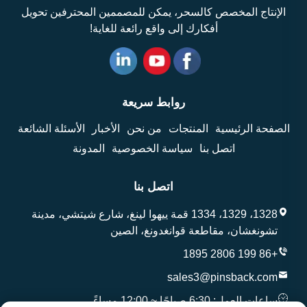
الإنتاج المخصص كالسحر، يمكن للمصممين المحترفين تحويل
أفكارك إلى واقع رائعة للغاية!
روابط سريعة
الصفحة الرئيسية
المنتجات
من نحن
الأخبار
الأسئلة الشائعة
اتصل بنا
سياسة الخصوصية
المدونة
اتصل بنا
1328، 1329، 1334 قمة ييهوا لينغ، شارع شيتشي، مدينة
تشونغشان، مقاطعة قوانغدونغ، الصين
+86 199 2806 1895
sales3@pinsback.com
ساعات العمل: 6:30 صباحًا ~ 12:00 مساءً