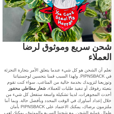
شحن سريع وموثوق لرضا
العملاء
نعلم أن الشحن هو كل شيء عندما يتعلق الأمر بتجارة التجزئة
في PIPNSBACK. ولهذا السبب قمنا بتحسين لوجستياتنا
وتوزيعنا لتزويدك بخدمة خالية من المتاعب. سواء كنت تقوم
بتعبئة رفوفك أو تنفيذ طلبات للعملاء،
شعار مطاطي محفور
أحدث المجوهرات، لدينا تشكيلة واسعة ستفعل كل شيء من
خلال إعداد أساورك في الوقت المحدد وبأفضل حالة. وبما أننا
ملتزمون برضاك، يمكنك الاعتماد على PIPNSBACK بأمان
طوال عملية الشحن. مع شحننا السريع والموثوق، يمكنك لعب