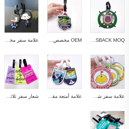
PINSBACK MOQ منخفض علامات الأمتعة للحقيبة السفرية حقيبة الظهر ثلاثية الأبعاد احترافية بألوان مخصصة
OEM مخصص 3D من المطاط الناعم PVC مقاس عادي لعلامات الأمتعة للحقيبة الظهرية أو الحقيبة الثلاثية الأبعاد بألوان مخصصة
علامة سفر مخصصة من المصنع مصنوعة من PVC ناعم وgommi 3D بكمية MOQ منخفضة لزينة الحقيبة والهدايا الترويجية
علامة سفر شخصية وهدية ترويجية مخصصة بتصميم ثلاثي الأبعاد مع بطاقة إدراج مصنوعة من PVC وgommi لنواقل الأمتعة والسفر بالطائرة
علامة أمتعة مقاومة وناعمة مصنوعة من PVC وgommi بحجم قياسي ولون شفاف، تصميم مخصص ثلاثي الأبعاد لعلامات السفر على الظهر
شعار سفر ثلاثي الأبعاد مخصص كهدايا ترويجية للأعمال التجارية بتصميم جديد وكمية أقل من الطلب الأدنى (MOQ) للاستخدام في الحقائب المدرسية