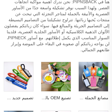
هنا في PIPNSBACK: نحن ندرك أهمية مواكبة اتجاهات
العصر. ولهذا السبب نوفر تشكيلة واسعة جدًا من الأساور
العصرية والأنيقة بالجملة لمتاجر التجزئة التي تبحث عن
منتجات يُحبها زبائنها. تتراوح تشكيلتنا من التصاميم البسيطة
إلى التصاميم الجريئة والمبالغ فيها. سواء كان زبائنكم يفضلون
الألوان الذهبية الكلاسيكية أو الأساور الجلدية العصرية، فلدينا
السوار المناسب الذي يكمل إطلالتهم. مع أساور PIPNECK،
لن يواجه زبائنكم أي صعوبة في البقاء على الموضة وإبراز
طابعهم الجمالي.
مصانع الجملة بدون MOQ علامات الأمتعة PVC قابلة للقطع بأي شكل من المطاط الناعم لعلامات السفر مع بطاقات اسم مخصصة للترويج
تصنيع OEM بالجملة علامات أمتعة مخصصة بدون MOQ من المطاط PVC لعلامات الأمتعة الرياضية والسفر مع بطاقات الأسماء
تصميم جديد سعر منخفض أحمر وأزرق وبني احترافي علامات الأمتعة بألوان وأنماط مخصصة هدية لعلامات السفر